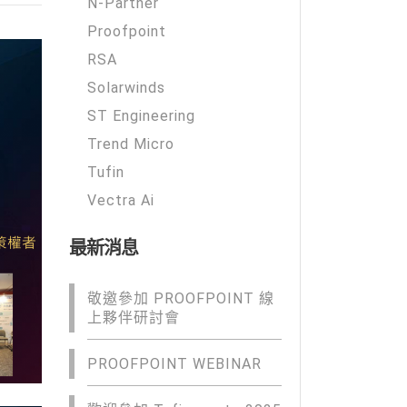
N-Partner
Proofpoint
RSA
Solarwinds
ST Engineering
Trend Micro
Tufin
Vectra Ai
最新消息
敬邀參加 PROOFPOINT 線
上夥伴研討會
PROOFPOINT WEBINAR