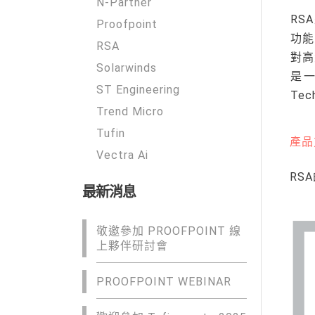
N-Partner
RS
Proofpoint
功能
RSA
對高
Solarwinds
是一
ST Engineering
Tec
Trend Micro
Tufin
產品
Vectra Ai
RS
最新消息
敬邀參加 PROOFPOINT 線
上夥伴研討會
PROOFPOINT WEBINAR